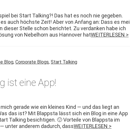
spiel bei Start Talk­ing?! Das hat es noch nie gegeben.
 es auch höch­ste Zeit! Aber von Anfang an: Dass es me
 an dieser Stelle schon berichtet. Zu ver­danken habe ich
 Lösung von Nebel­horn aus Han­nover hat
WEITERLESEN >
te Blog
,
Corporate Blogs
,
Start Talking
g ist eine App!
h mich ger­ade wie ein kleines Kind — und das liegt an
Was das ist? Mit Blapp­s­ta lässt sich ein Blog in eine App
rt Talk­ing besichti­gen. 🙂 Vorteile von Blapp­s­ta im
gs — unter anderem dadurch, dass
WEITERLESEN >