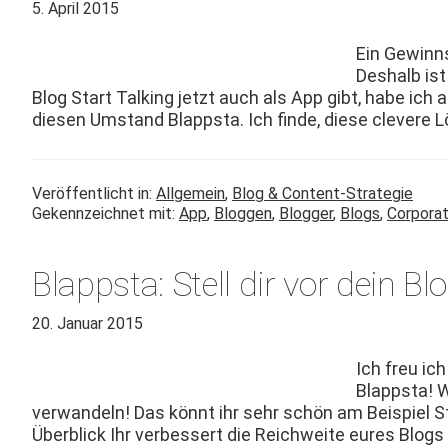
5. April 2015
Ein Gewinn­
Deshalb ist
Blog Start Talk­ing jet­zt auch als App gibt, habe ich
diesen Umstand Blapp­s­ta. Ich finde, diese cle­vere
Veröffentlicht in:
Allgemein
,
Blog & Content-Strategie
Gekennzeichnet mit:
App
,
Bloggen
,
Blogger
,
Blogs
,
Corpora
Blappsta: Stell dir vor dein Blo
20. Januar 2015
Ich freu ic
Blapp­s­ta! 
ver­wan­deln! Das kön­nt ihr sehr schön am Beispiel Sta
Überblick Ihr verbessert die Reich­weite eures Blo