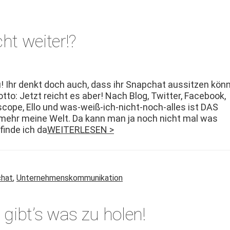
ht weiter!?
! Ihr denkt doch auch, dass ihr Snapchat aus­sitzen kön­n
to: Jet­zt reicht es aber! Nach Blog, Twit­ter, Face­book,
iscope, Ello und was-weiß-ich-nicht-noch-alles ist DAS
 mehr meine Welt. Da kann man ja noch nicht mal was
finde ich da
WEITERLESEN >
hat
,
Unternehmenskommunikation
 gibt’s was zu holen!