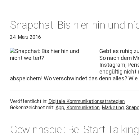
Snapchat: Bis hier hin und nic
24. März 2016
Gebt es ruhig zu
So nach dem Mot­
Insta­gram, Per
endgültig nicht
abspe­ich­ern! Wo ver­schwindet das denn alles? Wie 
Veröffentlicht in:
Digitale Kommunikationsstrategien
Gekennzeichnet mit:
App
,
Kommunikation
,
Marketing
,
Snapc
Gewinnspiel: Bei Start Talking