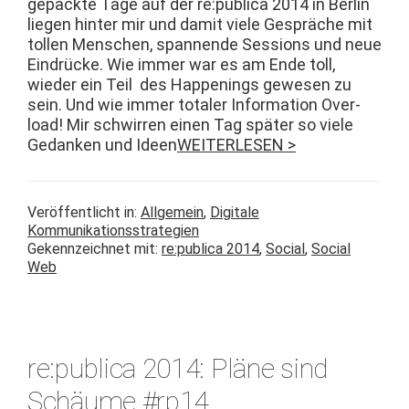
gepack­te Tage auf der re:publica 2014 in Berlin
liegen hin­ter mir und damit viele Gespräche mit
tollen Men­schen, span­nende Ses­sions und neue
Ein­drücke. Wie immer war es am Ende toll,
wieder ein Teil des Hap­pen­ings gewe­sen zu
sein. Und wie immer totaler Infor­ma­tion Over­
load! Mir schwirren einen Tag später so viele
Gedanken und Ideen
WEITERLESEN >
Veröffentlicht in:
Allgemein
,
Digitale
Kommunikationsstrategien
Gekennzeichnet mit:
re:publica 2014
,
Social
,
Social
Web
re:publica 2014: Pläne sind
Schäume #rp14