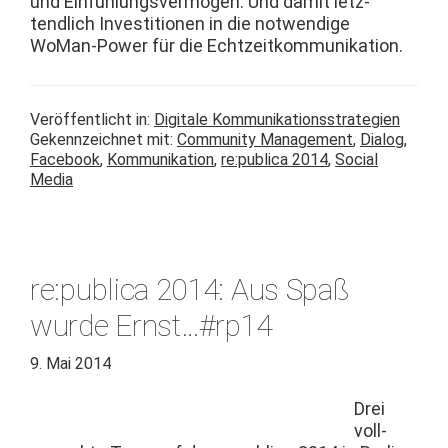
und Ein­füh­lungsver­mö­gen. Und damit let­z­
tendlich Investi­tio­nen in die notwendi­ge
WoMan-Pow­er für die Echtzeitkommunikation.
Veröffentlicht in:
Digitale Kommunikationsstrategien
Gekennzeichnet mit:
Community Management
,
Dialog
,
Facebook
,
Kommunikation
,
re:publica 2014
,
Social
Media
re:publica 2014: Aus Spaß
wurde Ernst…#rp14
9. Mai 2014
Drei
voll­