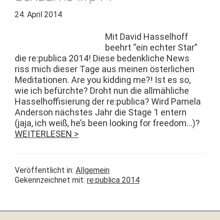
24. April 2014
Mit David Has­sel­hoff
beehrt “ein echter Star”
die re:publica 2014! Diese beden­kliche News
riss mich dieser Tage aus meinen öster­lichen
Med­i­ta­tio­nen. Are you kid­ding me?! Ist es so,
wie ich befürchte? Dro­ht nun die allmäh­liche
Has­sel­hoff­isierung der re:publica? Wird Pamela
Ander­son näch­stes Jahr die Stage 1 entern
(jaja, ich weiß, he’s been look­ing for free­dom…)?
WEITERLESEN >
Veröffentlicht in:
Allgemein
Gekennzeichnet mit:
re:publica 2014
Seitenspalte