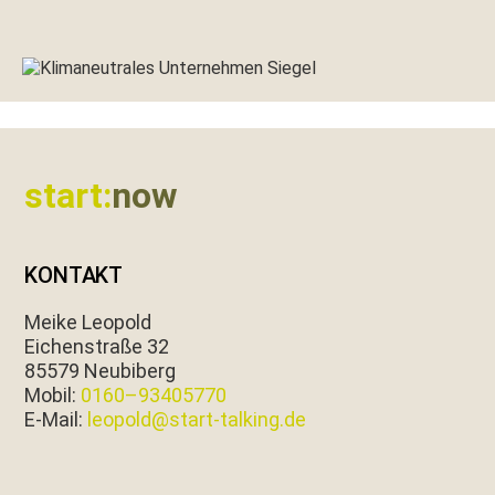
Footer
start:
now
KONTAKT
Meike Leopold
Eichen­straße 32
85579 Neubiberg
Mobil:
0160–93405770
E‑Mail:
leopold@start-talking.de