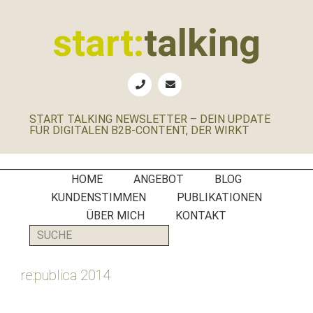
Zur
Zum
Zur
Zur
Hauptnavigation
Inhalt
Seitenspalte
Fußzeile
start:
talking
springen
springen
springen
springen
Erste
Hilfe
für
START TALKING NEWSLETTER – DEIN UPDATE
B2B-
FÜR DIGITALEN B2B-CONTENT, DER WIRKT
Unternehmen,
Social
Media
HOME
ANGEBOT
BLOG
Manager
KUNDENSTIMMEN
PUBLIKATIONEN
und
ÜBER MICH
KONTAKT
PR-
SUCHE
Agenturen
re:publica 2014