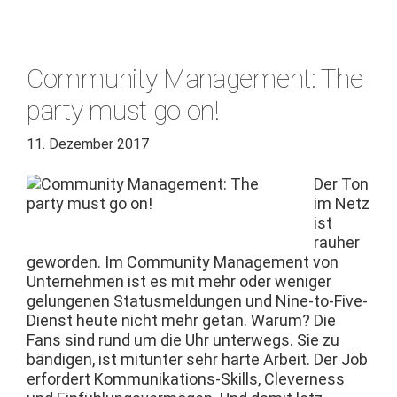
Community Management: The
party must go on!
11. Dezember 2017
Der Ton
im Netz
ist
rauher
gewor­den. Im Com­mu­ni­ty Man­age­ment von
Unternehmen ist es mit mehr oder weniger
gelun­genen Sta­tus­meldun­gen und Nine-to-Five-
Dienst heute nicht mehr getan. Warum? Die
Fans sind rund um die Uhr unter­wegs. Sie zu
bändi­gen, ist mitunter sehr harte Arbeit. Der Job
erfordert Kom­mu­nika­tions-Skills, Clev­er­ness