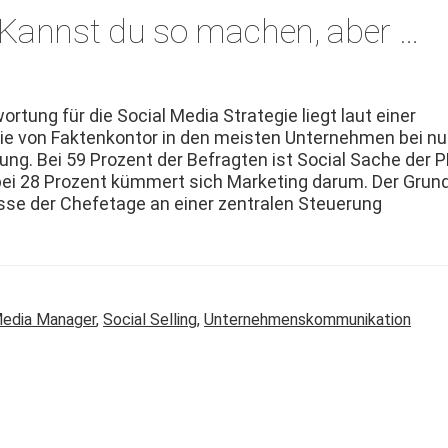
 Kannst du so machen, aber …
wor­tung für die Social Media Strate­gie liegt laut ein­er
e von Fak­tenkon­tor in den meis­ten Unternehmen bei nu
ilung. Bei 59 Prozent der Befragten ist Social Sache der P
bei 28 Prozent küm­mert sich Mar­ket­ing darum. Der Grun
esse der Chefe­tage an ein­er zen­tralen Steuerung
Media Manager
,
Social Selling
,
Unternehmenskommunikation