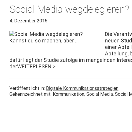
Social Media wegdelegieren?
4. Dezember 2016
Die Ver­ant­
neuen Studi
ein­er Abte
Abteilung, 
dafür liegt der Studie zufolge im man­gel­nden Inter­
der
WEITERLESEN >
Veröffentlicht in:
Digitale Kommunikationsstrategien
Gekennzeichnet mit:
Kommunikation
,
Social Media
,
Social 