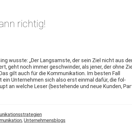
nn richtig!
ing wusste: „Der Langsam­ste, der sein Ziel nicht aus de
iert, geht noch immer geschwinder, als jen­er, der ohne Zie
 Das gilt auch für die Kom­mu­nika­tion. Im besten Fall
t ein Unternehmen sich also erst ein­mal dafür, die fol­
aupt an welche Leser (beste­hende und neue Kun­den, Par
unikationsstrategien
unikation
,
Unternehmensblogs