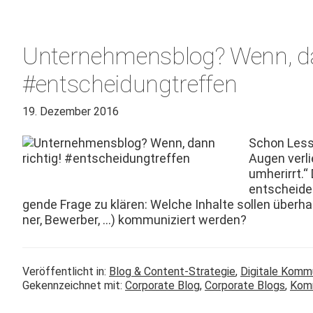
Unternehmensblog? Wenn, da
#entscheidungtreffen
19. Dezember 2016
Schon Less­
Augen ver­l
umherir­rt.“
entschei­de
gende Frage zu klären: Welche Inhalte sollen über­h
ner, Bewer­ber, …) kom­mu­niziert werden?
Veröffentlicht in:
Blog & Content-Strategie
,
Digitale Komm
Gekennzeichnet mit:
Corporate Blog
,
Corporate Blogs
,
Komm