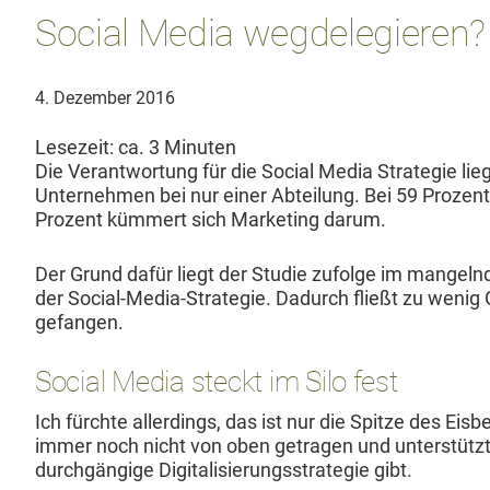
und
Social Media wegdelegieren?
PR-
Agenturen
4. Dezember 2016
Lesezeit: ca.
3
Minuten
Die Ver­ant­wor­tung für die Social Media Strate­gie lie
Unternehmen bei nur ein­er Abteilung. Bei 59 Prozent
Prozent küm­mert sich Mar­ket­ing darum.
Der Grund dafür liegt der Studie zufolge im man­gel­n
der Social-Media-Strate­gie. Dadurch fließt zu wenig G
gefangen.
Social Media steckt im Silo fest
Ich fürchte allerd­ings, das ist nur die Spitze des Eis­
immer noch nicht von oben getra­gen und unter­stützt
durchgängige Dig­i­tal­isierungsstrate­gie gibt.