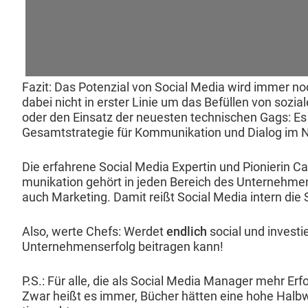
Faz­it: Das Poten­zial von Social Media wird immer noc
dabei nicht in erster Lin­ie um das Befüllen von sozi
oder den Ein­satz der neuesten tech­nis­chen Gags: Es
Gesamt­strate­gie für Kom­mu­nika­tion und Dia­log im 
Die erfahrene Social Media Exper­tin und Pio­nierin Ca
mu­nika­tion gehört in jeden Bere­ich des Unternehmens:
auch Mar­ket­ing. Damit reißt Social Media intern die S
Also, werte Chefs: Werdet
endlich
social und investi
Unternehmenser­folg beitra­gen kann!
P.S.: Für alle, die als Social Media Man­ag­er mehr Er
Zwar heißt es immer, Büch­er hät­ten eine hohe Halb­w­