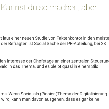
 Kannst du so machen, aber …
gt laut
ein­er neuen Studie von Fak­tenkon­tor
in den meis­t
 der Befragten ist Social Sache der PR-Abteilung, bei 28
den Inter­esse der Chefe­tage an ein­er zen­tralen Steuerun
eld in das The­ma, und es bleibt qua­si in einem Silo
bergs: Wenn Social als (Pionier-)Thema der Dig­i­tal­isierung
 wird, kann man davon aus­ge­hen, dass es gar keine