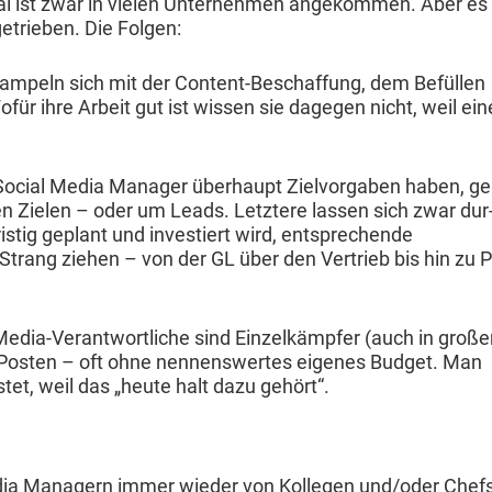
ocial ist zwar in vie­len Unternehmen angekom­men. Aber es
ngetrieben. Die Folgen:
ram­peln sich mit der Con­tent-Beschaf­fung, dem Befüllen
r ihre Arbeit gut ist wis­sen sie dage­gen nicht, weil ein
cial Media Man­ag­er über­haupt Zielvor­gaben haben, ge
v­en Zie­len – oder um Leads. Let­ztere lassen sich zwar dur
istig geplant und investiert wird, entsprechende
 Strang ziehen – von der GL über den Ver­trieb bis hin zu 
Media-Ver­ant­wortliche sind Einzelkämpfer (auch in groß
­em Posten – oft ohne nen­nenswertes eigenes Bud­get. Man
­tet, weil das „heute halt dazu gehört“.
dia Man­agern immer wieder von Kol­le­gen und/oder Chef