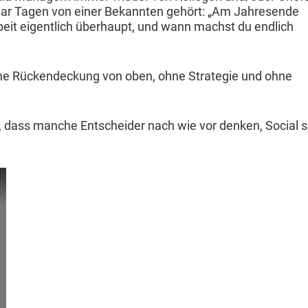
paar Tagen von ein­er Bekan­nten gehört: „Am Jahre­sende
beit eigentlich über­haupt, und wann machst du endlich
ohne Rück­endeck­ung von oben, ohne Strate­gie und ohne
r, dass manche Entschei­der nach wie vor denken, Social s