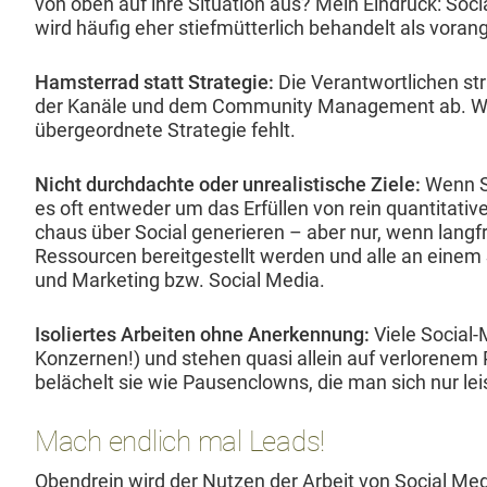
von oben auf ihre Sit­u­a­tion aus? Mein Ein­druck: S
wird häu­fig eher stiefmüt­ter­lich behan­delt als vor­a
Ham­ster­rad statt Strate­gie:
Die Ver­ant­wortlichen st
der Kanäle und dem Com­mu­ni­ty Man­age­ment ab. Wofü
über­ge­ord­nete Strate­gie fehlt.
Nicht durch­dachte oder unre­al­is­tis­che Ziele:
Wenn So
es oft entwed­er um das Erfüllen von rein quan­ti­ta­ti
chaus über Social gener­ieren – aber nur, wenn langfr
Ressourcen bere­it­gestellt wer­den und alle an einem
und Mar­ket­ing bzw. Social Media.
Isoliertes Arbeit­en ohne Anerken­nung:
Viele Social-
Konz­er­nen!) und ste­hen qua­si allein auf ver­loren
belächelt sie wie Pausen­clowns, die man sich nur leis
Mach endlich mal Leads!
Oben­drein wird der Nutzen der Arbeit von Social Me