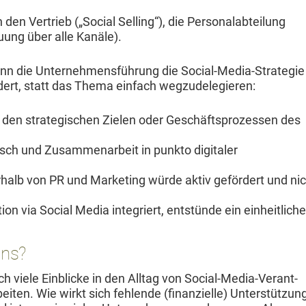
en Ver­trieb („Social Sell­ing“), die Per­son­al­abteilung
u­ung über alle Kanäle).
 wenn die Unternehmensführung die Social-Media-Strate­gie
ert, statt das The­ma ein­fach wegzudelegieren:
n den strate­gis­chen Zie­len oder Geschäft­sprozessen des
h und Zusam­me­nar­beit in punk­to dig­i­taler
halb von PR und Mar­ket­ing würde aktiv gefördert und ni
on via Social Media inte­gri­ert, entstünde ein ein­heitlich­e
wns?
h viele Ein­blicke in den All­t­ag von Social-Media-Ver­ant­
beit­en. Wie wirkt sich fehlende (finanzielle) Unter­stützun