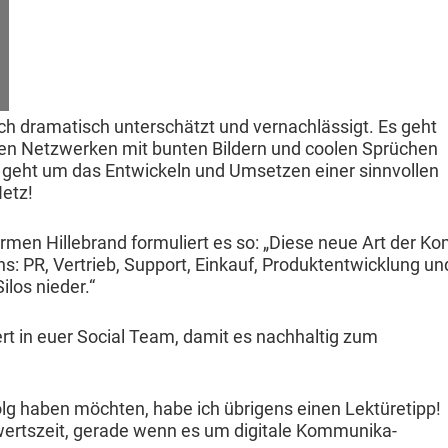
h drama­tisch unter­schätzt und ver­nach­läs­sigt. Es geht
alen Net­zw­erken mit bun­ten Bildern und coolen Sprüchen
 geht um das Entwick­eln und Umset­zen ein­er sin­nvollen
Netz!
r­men Hille­brand for­muliert es so: „Diese neue Art der Ko
 PR, Ver­trieb, Sup­port, Einkauf, Pro­duk­ten­twick­lung un
ilos nieder.“
ert in euer Social Team, damit es nach­haltig zum
folg haben möcht­en, habe ich übri­gens einen Lek­türetipp!
ert­szeit, ger­ade wenn es um dig­i­tale Kom­mu­nika­