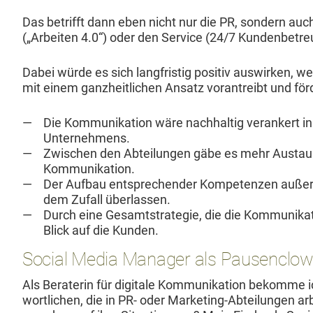
Das bet­rifft dann eben nicht nur die PR, son­dern auch d
(„Arbeit­en 4.0“) oder den Ser­vice (24/7 Kun­den­be­tre
Dabei würde es sich langfristig pos­i­tiv auswirken,
mit einem ganzheitlichen Ansatz vorantreibt und förd
Die Kom­mu­nika­tion wäre nach­haltig ver­ankert i
Unternehmens.
Zwis­chen den Abteilun­gen gäbe es mehr Aus­tausc
Kommunikation.
Der Auf­bau entsprechen­der Kom­pe­ten­zen außer­
dem Zufall überlassen.
Durch eine Gesamt­strate­gie, die die Kom­mu­nika­ti
Blick auf die Kunden.
Social Media Manager als Pausenclo
Als Bera­terin für dig­i­tale Kom­mu­nika­tion bekomme ic
wortlichen, die in PR- oder Mar­ket­ing-Abteilun­gen ar