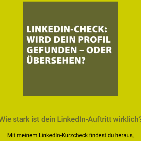
Wie stark ist dein LinkedIn-Auftritt wirklich
Mit meinem LinkedIn-Kurzcheck findest du heraus,