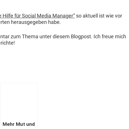
e Hil­fe für Social Media Man­ag­er“
so aktuell ist wie vor
erten her­aus­gegeben habe.
en­tar zum The­ma unter diesem Blog­post. Ich freue mich
richte!
Mehr Mut und