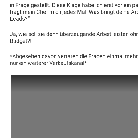
in Frage gestellt. Diese Klage habe ich erst vor ein 
fragt mein Chef mich jedes Mal: Was bringt deine Ar
Leads?“
Ja, wie soll sie denn überzeu­gende Arbeit leis­ten 
Budget?!
*Abge­se­hen davon ver­rat­en die Fra­gen ein­mal meh
nur ein weit­er­er Verkaufskanal*