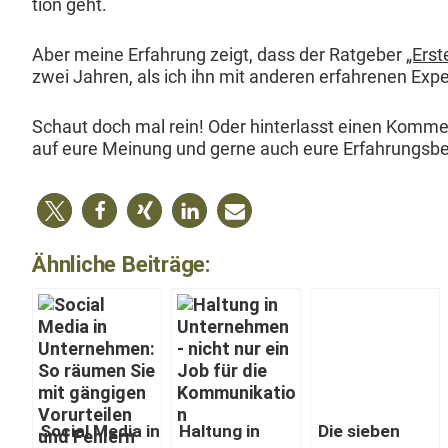
tion geht.
Aber meine Erfahrung zeigt, dass der Rat­ge­ber
„Erst
zwei Jahren, als ich ihn mit anderen erfahre­nen Exp
Schaut doch mal rein! Oder hin­ter­lasst einen Kom­m
auf eure Mei­n­ung und gerne auch eure Erfahrungsbe
Ähnliche Beiträge:
Social Media in
Hal­tung in
Die sieben