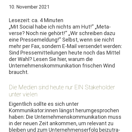
10. November 2021
Lesezeit: ca.
4
Minuten
„Mit Social habe ich nichts am Hut!“ „Meta­
verse? Noch nie gehört!“ „Wir schreiben dazu
eine Pressemel­dung!“ Selb­st, wenn sie nicht
mehr per Fax, son­dern E‑Mail versendet wer­den:
Sind Pressemit­teilun­gen heute noch das Mit­tel
der Wahl? Lesen Sie hier, warum die
Unternehmen­skom­mu­nika­tion frischen Wind
braucht.
Die Medien sind heute nur EIN Stakeholder
unter vielen
Eigentlich sollte es sich unter
Kommunikator:innen längst herumge­sprochen
haben: Die Unternehmen­skom­mu­nika­tion muss
in der neuen Zeit ankom­men, um rel­e­vant zu
bleiben und zum Unternehmenser­folg beizu­tra­