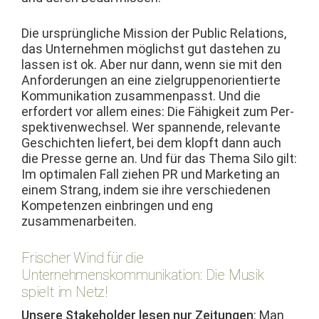
Die ursprüngliche Mis­sion der Pub­lic Rela­tions,
das Unternehmen möglichst gut daste­hen zu
lassen ist ok. Aber nur dann, wenn sie mit den
Anforderun­gen an eine ziel­grup­penori­en­tierte
Kom­mu­nika­tion zusam­men­passt. Und die
erfordert vor allem eines: Die Fähigkeit zum Per­
spek­tiven­wech­sel. Wer span­nende, rel­e­vante
Geschicht­en liefert, bei dem klopft dann auch
die Presse gerne an. Und für das The­ma Silo gilt:
Im opti­malen Fall ziehen PR und Mar­ket­ing an
einem Strang, indem sie ihre ver­schiede­nen
Kom­pe­ten­zen ein­brin­gen und eng
zusammenarbeiten.
Frischer Wind für die
Unternehmenskommunikation: Die Musik
spielt im Netz!
Unsere Stake­hold­er lesen nur Zeitun­gen
: Man