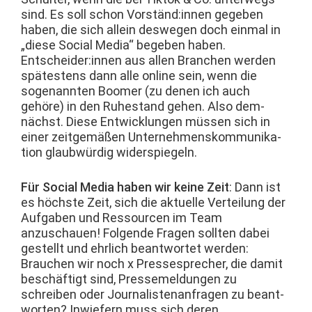
sind. Es soll schon Vorständ:innen gegeben
haben, die sich allein deswe­gen doch ein­mal in
„diese Social Media“ begeben haben.
Entscheider:innen aus allen Branchen wer­den
spätestens dann alle online sein, wenn die
soge­nan­nten Boomer (zu denen ich auch
gehöre) in den Ruh­e­s­tand gehen. Also dem­
nächst. Diese Entwick­lun­gen müssen sich in
ein­er zeit­gemäßen Unternehmen­skom­mu­nika­
tion glaub­würdig widerspiegeln.
Für Social Media haben wir keine Zeit
: Dann ist
es höch­ste Zeit, sich die aktuelle Verteilung der
Auf­gaben und Ressourcen im Team
anzuschauen! Fol­gende Fra­gen soll­ten dabei
gestellt und ehrlich beant­wortet wer­den:
Brauchen wir noch x Press­esprech­er, die damit
beschäftigt sind, Pressemel­dun­gen zu
schreiben oder Jour­nal­is­te­nan­fra­gen zu beant­
worten? Inwiefern muss sich deren