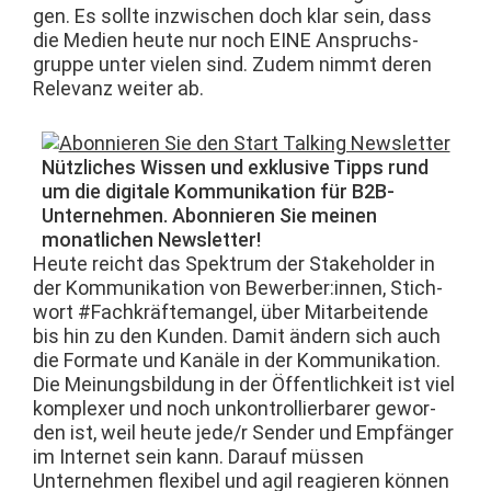
gen. Es sollte inzwis­chen doch klar sein, dass
die Medi­en heute nur noch EINE Anspruchs­
gruppe unter vie­len sind. Zudem nimmt deren
Rel­e­vanz weit­er ab.
Nüt­zlich­es Wis­sen und exk­lu­sive Tipps rund
um die dig­i­tale Kom­mu­nika­tion für B2B-
Unternehmen. Abon­nieren Sie meinen
monatlichen Newsletter!
Heute reicht das Spek­trum der Stake­hold­er in
der Kom­mu­nika­tion von Bewerber:innen, Stich­
wort #Fachkräfte­man­gel, über Mitar­bei­t­ende
bis hin zu den Kun­den. Damit ändern sich auch
die For­mate und Kanäle in der Kom­mu­nika­tion.
Die Mei­n­ungs­bil­dung in der Öffentlichkeit ist viel
kom­plex­er und noch unkon­trol­lier­bar­er gewor­
den ist, weil heute jede/r Sender und Empfänger
im Inter­net sein kann. Darauf müssen
Unternehmen flex­i­bel und agil reagieren kön­nen