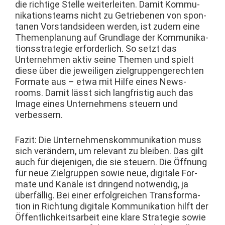
die richtige Stelle weit­er­leit­en. Damit Kom­mu­
nika­tion­steams nicht zu Getriebe­nen von spon­
ta­nen Vor­stand­sideen wer­den, ist zudem eine
The­men­pla­nung auf Grund­lage der Kom­mu­nika­
tion­sstrate­gie erforder­lich. So set­zt das
Unternehmen aktiv seine The­men und spielt
diese über die jew­eili­gen ziel­grup­pen­gerecht­en
For­mate aus – etwa mit Hil­fe eines News­
rooms. Damit lässt sich langfristig auch das
Image eines Unternehmens steuern und
verbessern.
Faz­it: Die Unternehmen­skom­mu­nika­tion muss
sich verän­dern, um rel­e­vant zu bleiben. Das gilt
auch für diejeni­gen, die sie steuern. Die Öff­nung
für neue Ziel­grup­pen sowie neue, dig­i­tale For­
mate und Kanäle ist drin­gend notwendig, ja
über­fäl­lig. Bei ein­er erfol­gre­ichen Trans­for­ma­
tion in Rich­tung dig­i­tale Kom­mu­nika­tion hil­ft der
Öffentlichkeit­sar­beit eine klare Strate­gie sowie