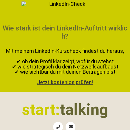
Wie stark ist dein LinkedIn-Auftritt wirklic
h?
Mit meinem LinkedIn-Kurzcheck findest du heraus,
✔ ob dein Profil klar zeigt, wofür du stehst
✔ wie strategisch du dein Netzwerk aufbaust
✔ wie sichtbar du mit deinen Beiträgen bist
Jetzt kostenlos prüfen!
Zur
Zum
Zur
Zur
Hauptnavigation
Inhalt
Seitenspalte
Fußzeile
start:
talking
springen
springen
springen
springen
Erste
Hilfe