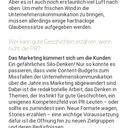
Aber es ist auch noch erstaunlich viel Luft nach
oben. Um mehr frischen Wind in die
Unternehmen­skom­mu­nika­tion zu brin­gen,
müssen allerd­ings einige hart­näck­ige
Glaubenssätze aufgegeben werden.
Wer kann gute Geschichten erzählen, wenn
nicht die PR?
Das Mar­ket­ing küm­mert sich um die Kun­den
:
Ein gefährlich­es Silo-Denken! Nur so kon­nte es
passieren, dass viele Con­tent-Bud­gets zum
Miss­fall­en der Unternehmen­skom­mu­nika­tion
über die Jahre ins Mar­ket­ing abge­wan­dert sind.
Dabei ist die redak­tionelle Arbeit, das Denken in
The­men, der Instinkt für gute Geschicht­en, ein
ure­igenes Kom­pe­ten­zfeld von PR-Leuten – oder
sollte es zumin­d­est sein. Neue For­mate wagen,
Sto­ries erzählen – eine wichtige Voraus­set­zung
dafür ist die Öff­nung hin zu neuen Ziel­grup­pen
und deren Bedürfnissen.