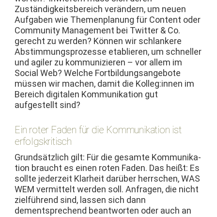
Zuständigkeits­bere­ich verän­dern, um neuen
Auf­gaben wie The­men­pla­nung für Con­tent oder
Com­mu­ni­ty Man­age­ment bei Twit­ter & Co.
gerecht zu wer­den? Kön­nen wir schlankere
Abstim­mung­sprozesse etablieren, um schneller
und agiler zu kom­mu­nizieren – vor allem im
Social Web? Welche Fort­bil­dungsange­bote
müssen wir machen, damit die Kolleg:innen im
Bere­ich dig­i­tal­en Kom­mu­nika­tion gut
aufgestellt sind?
Ein roter Faden für die Kommunikation ist
erfolgskritisch
Grund­sät­zlich gilt: Für die gesamte Kom­mu­nika­
tion braucht es einen roten Faden. Das heißt: Es
sollte jed­erzeit Klarheit darüber herrschen, WAS
WEM ver­mit­telt wer­den soll. Anfra­gen, die nicht
zielführend sind, lassen sich dann
dementsprechend beant­worten oder auch an