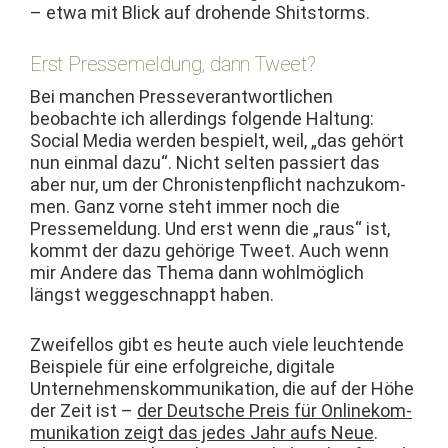
– etwa mit Blick auf dro­hende Shitstorms.
Erst Pressemeldung, dann Tweet?
Bei manchen Pres­sev­er­ant­wortlichen
beobachte ich allerd­ings fol­gende Hal­tung:
Social Media wer­den bespielt, weil, „das gehört
nun ein­mal dazu“. Nicht sel­ten passiert das
aber nur, um der Chro­nis­tenpflicht nachzukom­
men. Ganz vorne ste­ht immer noch die
Pressemel­dung. Und erst wenn die „raus“ ist,
kommt der dazu gehörige Tweet. Auch wenn
mir Andere das The­ma dann wohlmöglich
längst weggeschnappt haben.
Zweifel­los gibt es heute auch viele leuch­t­ende
Beispiele für eine erfol­gre­iche, dig­i­tale
Unternehmen­skom­mu­nika­tion, die auf der Höhe
der Zeit ist –
der Deutsche Preis für Onlinekom­
mu­nika­tion zeigt das jedes Jahr aufs Neue
.