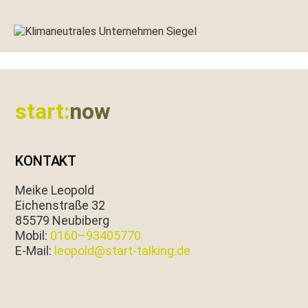
Footer
start:
now
KONTAKT
Meike Leopold
Eichen­straße 32
85579 Neubiberg
Mobil:
0160–93405770
E‑Mail:
leopold@start-talking.de