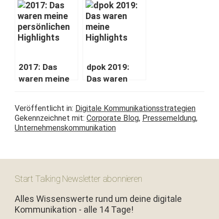
tion: Mit
tion: Hal­tung
Strate­gie ins
ist hip
neue Jahr
2017: Das
dpok 2019:
waren meine
Das waren
per­sön­lichen
meine
Highlights
Highlights
Veröffentlicht in:
Digitale Kommunikationsstrategien
Gekennzeichnet mit:
Corporate Blog
,
Pressemeldung
,
Unternehmenskommunikation
Start Talking Newsletter abonnieren
Alles Wissenswerte rund um deine digitale
Kommunikation - alle 14 Tage!