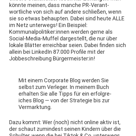
kön­nte meinen, dass manche PR-Ver­ant­
wortliche von sich auf andere schließen, wenn
sie so etwas behaupten. Dabei sind heute ALLE
im Netz unter­wegs! Ein Beispiel:
Kommunalpolitiker:innen wer­den gerne als
Social-Media-Muf­fel dargestellt, die nur über
lokale Blät­ter erre­ich­bar seien. Dabei find­en sich
allein bei LinkedIn 87.000 Pro­file mit der
Jobbeschrei­bung Bürgermeister:in!
Mit einem Cor­po­rate Blog wer­den Sie
selb­st zum Ver­leger. In meinem Buch
erhal­ten Sie alle Tipps für ein erfol­gre­
ich­es Blog — von der Strate­gie bis zur
Vermarktung.
Dazu kommt: Wer (noch) nicht online aktiv ist,
der schaut zumin­d­est seinen Kindern über die
Schul­ter, wenn die bei Tik­tok & Co. unter­wegs