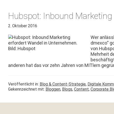
Hubspot: Inbound Marketing
2. Oktober 2016
Wer anlässl
dmex­co“ go
von Hub­spo
Mehrheit der
beschäftigt,
anderen hat das vor zehn Jahren von MITlern gegrü
Veröffentlicht in:
Blog & Content-Strategie
,
Digitale Komm
Gekennzeichnet mit:
Bloggen
,
Blogs
,
Content
,
Corporate Bl
Footer