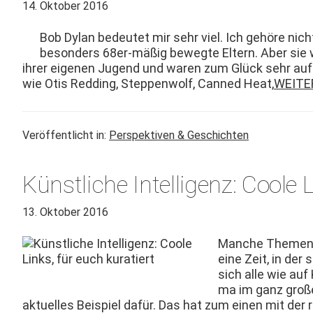
14. Oktober 2016
Bob Dylan bedeutet mir sehr viel. Ich gehöre nicht 
beson­ders 68er-mäßig bewegte Eltern. Aber sie wo
ihrer eige­nen Jugend und waren zum Glück sehr auf
wie Otis Red­ding, Step­pen­wolf, Canned Heat,
WEITE
Veröffentlicht in:
Perspektiven & Geschichten
Künstliche Intelligenz: Coole L
13. Oktober 2016
Manche The­men 
eine Zeit, in der 
sich alle wie auf
ma im ganz großen 
aktuelles Beispiel dafür. Das hat zum einen mit der ras