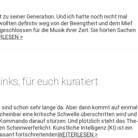
zu sein­er Gen­er­a­tion. Und ich hat­te noch nicht mal
ll­ten defin­i­tiv weg von der Beength­eit und dem Mief
geschlossen für die Musik ihrer Zeit. Sie hörten Sachen
RLESEN >
inks, für euch kuratiert
sind schon sehr lange da. Aber dann kommt auf ein­mal
schein­bar eine kri­tis­che Schwelle über­schrit­ten wird und
 Kom­man­do darauf stürzen. Und plöt­zlich ste­ht das The­
Schein­wer­fer­licht. Kün­stliche Intel­li­genz (KI) ist ein
­ant fortschre­i­t­en­den
WEITERLESEN >