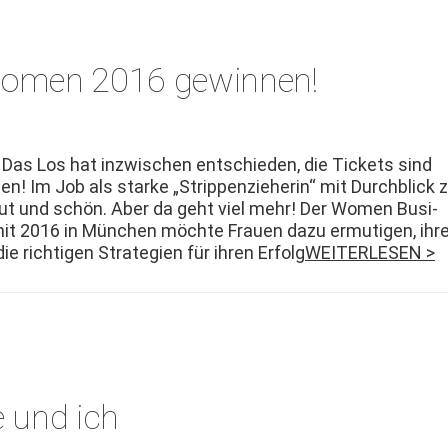
vwomen 2016 gewinnen!
Das Los hat inzwis­chen entsch­ieden, die Tick­ets sind
n! Im Job als starke „Strip­pen­zieherin“ mit Durch­blick 
 gut und schön. Aber da geht viel mehr! Der Women Busi­
it 2016 in München möchte Frauen dazu ermuti­gen, ihr
e richti­gen Strate­gien für ihren Erfolg
WEITERLESEN >
 und ich