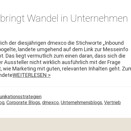
 bringt Wandel in Unternehmen
ich der diesjähri­gen dmex­co die Stich­worte „Inbound
ogelte, lan­dete umge­hend auf dem Link zur Mes­se­in­fo
t. Das liegt ver­mut­lich zum einen daran, dass sich die
 Aussteller nicht wirk­lich aus­führlich mit der Frage
 wie Mar­ket­ing mit guten, rel­e­van­ten Inhal­ten geht. Zu
n­dete
WEITERLESEN >
unikationsstrategien
og
,
Corporate Blogs
,
dmexco
,
Unternehmensblogs
,
Vertrieb