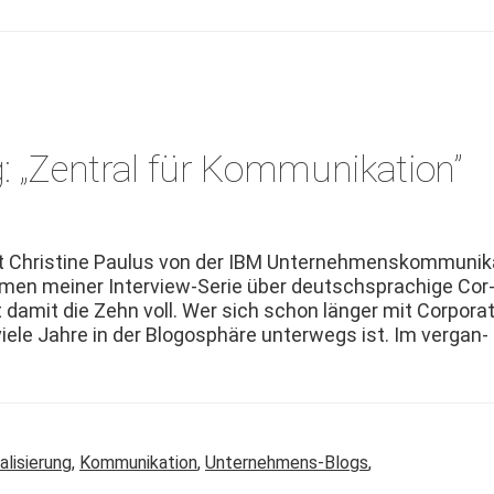
: „Zentral für Kommunikation”
t Chris­tine Paulus von der IBM Unternehmen­skom­mu­nik
­men mein­er Inter­view-Serie über deutschsprachige Cor
amit die Zehn voll. Wer sich schon länger mit Cor­po­ra
le Jahre in der Blo­gosphäre unter­wegs ist. Im ver­gan­
alisierung
,
Kommunikation
,
Unternehmens-Blogs
,