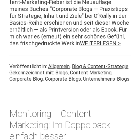
tent-Mar­ket­ing-Fieber ist die Neuau­flage
meines Buch­es “Cor­po­rate Blogs — Prax­is­tipps
für Strate­gie, Inhalt und Ziele” bei O’Reil­ly in der
Basics-Rei­he erschienen und seit dieser Woche
erhältlich — als Print­ver­sion oder als Ebook. Für
mich war es (erneut) ein sehr schönes Gefühl,
das frischge­druck­te Werk in
WEITERLESEN >
Veröffentlicht in:
Allgemein
,
Blog & Content-Strategie
Gekennzeichnet mit:
Blogs
,
Content Marketing
,
Corporate Blog
,
Corporate Blogs
,
Unternehmens-Blogs
Monitoring + Content
Marketing: Im Doppelpack
einfach besser