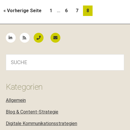
Weggelassene
…
aufrufen
Seite
Seite
Seite
Seite
« Vorherige Seite
1
6
7
8
Zwischenseiten
Seitenspalte
SUCHE
Kategorien
Allgemein
Blog & Content-Strategie
Digitale Kommunikationsstrategien