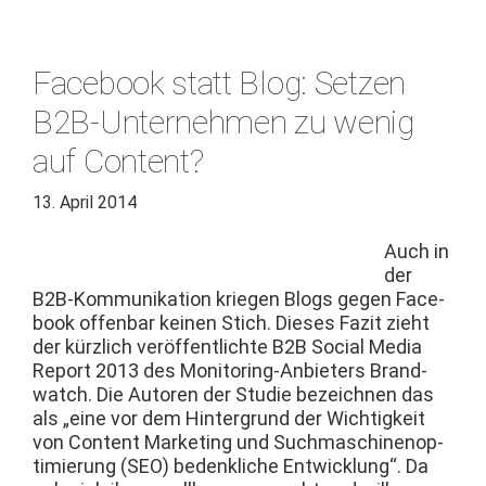
Facebook statt Blog: Setzen
B2B-Unternehmen zu wenig
auf Content?
13. April 2014
Auch in
der
B2B-Kom­­mu­nika­­tion kriegen Blogs gegen Face­
book offen­bar keinen Stich. Dieses Faz­it zieht
der kür­zlich veröf­fentlichte B2B Social Media
Report 2013 des Mon­i­­tor­ing-Anbi­eters Brand­
watch. Die Autoren der Studie beze­ich­nen das
als „eine vor dem Hin­ter­grund der Wichtigkeit
von Con­tent Mar­ket­ing und Such­maschi­nenop­
ti­mierung (SEO) beden­kliche Entwick­lung“. Da