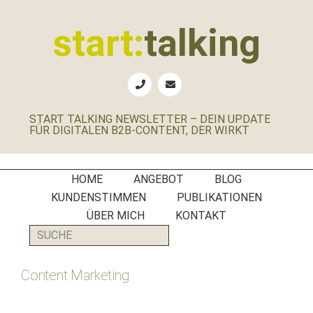
Zur
Zum
Zur
Zur
Hauptnavigation
Inhalt
Seitenspalte
Fußzeile
start:
talking
springen
springen
springen
springen
Erste
Hilfe
für
START TALKING NEWSLETTER – DEIN UPDATE
B2B-
FÜR DIGITALEN B2B-CONTENT, DER WIRKT
Unternehmen,
Social
Media
HOME
ANGEBOT
BLOG
Manager
KUNDENSTIMMEN
PUBLIKATIONEN
und
ÜBER MICH
KONTAKT
PR-
SUCHE
Agenturen
Content Marketing