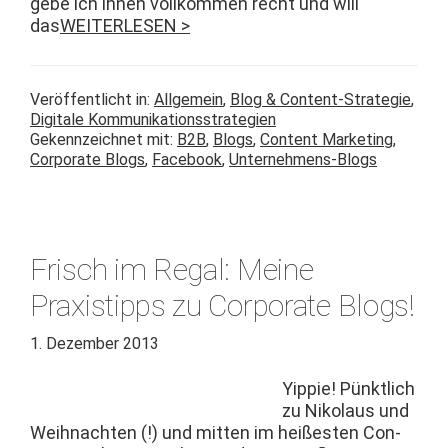
gebe ich ihnen vol­lkom­men recht und will
das
WEITERLESEN >
Veröffentlicht in:
Allgemein
,
Blog & Content-Strategie
,
Digitale Kommunikationsstrategien
Gekennzeichnet mit:
B2B
,
Blogs
,
Content Marketing
,
Corporate Blogs
,
Facebook
,
Unternehmens-Blogs
Frisch im Regal: Meine
Praxistipps zu Corporate Blogs!
1. Dezember 2013
Yip­pie! Pünk­tlich
zu Niko­laus und
Wei­h­nacht­en (!) und mit­ten im heißesten Con­­