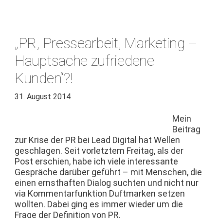
„PR, Pressearbeit, Marketing –
Hauptsache zufriedene
Kunden“?!
31. August 2014
Mein
Beitrag
zur Krise der PR bei Lead Dig­i­tal hat Wellen
geschla­gen. Seit vor­let­ztem Fre­itag, als der
Post erschien, habe ich viele inter­es­sante
Gespräche darüber geführt – mit Men­schen, die
einen ern­sthaften Dia­log sucht­en und nicht nur
via Kom­men­tar­funk­tion Duft­marken set­zen
woll­ten. Dabei ging es immer wieder um die
Frage der Def­i­n­i­tion von PR.