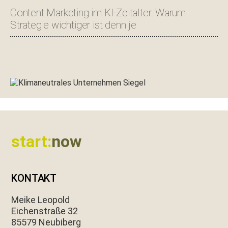
Content Marketing im KI-Zeitalter: Warum
Strategie wichtiger ist denn je
Footer
start:
now
KONTAKT
Meike Leopold
Eichen­straße 32
85579 Neubiberg