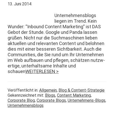
13. Juni 2014
Unternehmens­blogs
liegen im Trend. Kein
Wun­der: “Inbound Con­tent Mar­ket­ing” ist DAS
Gebot der Stunde. Google und Pan­da lassen
grüßen. Nicht nur die Such­maschi­nen lieben
aktuellen und rel­e­van­ten Con­tent und belohnen
dies mit ein­er besseren Sicht­barkeit. Auch die
Com­mu­ni­ties, die Sie rund um Ihr Unternehmen
im Web auf­bauen und pfle­gen, schätzen nutzw­
er­tige, unter­halt­same Inhalte und
schauen
WEITERLESEN >
Veröffentlicht in:
Allgemein
,
Blog & Content-Strategie
Gekennzeichnet mit:
Blogs
,
Content Marketing
,
Corporate Blog
,
Corporate Blogs
,
Unternehmens-Blogs
,
Unternehmensblogs