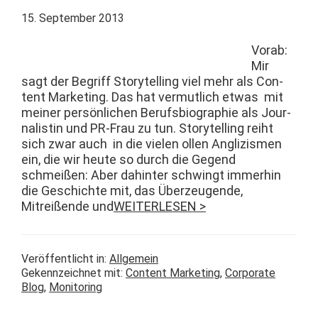
15. September 2013
Vor­ab:
Mir
sagt der Begriff Sto­ry­telling viel mehr als Con­
tent Mar­ket­ing. Das hat ver­mut­lich etwas mit
mein­er per­sön­lichen Berufs­bi­ogra­phie als Jour­
nal­istin und PR-Frau zu tun. Sto­ry­telling rei­ht
sich zwar auch in die vie­len ollen Anglizis­men
ein, die wir heute so durch die Gegend
schmeißen: Aber dahin­ter schwingt immer­hin
die Geschichte mit, das Überzeu­gende,
Mitreißende und
WEITERLESEN >
Veröffentlicht in:
Allgemein
Gekennzeichnet mit:
Content Marketing
,
Corporate
Blog
,
Monitoring