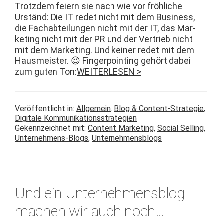
Trotz­dem feiern sie nach wie vor fröh­liche
Urständ: Die IT redet nicht mit dem Busi­ness,
die Fach­abteilun­gen nicht mit der IT, das Mar­
ket­ing nicht mit der PR und der Ver­trieb nicht
mit dem Mar­ket­ing. Und kein­er redet mit dem
Haus­meis­ter. 😉 Fin­ger­point­ing gehört dabei
zum guten Ton:
WEITERLESEN >
Veröffentlicht in:
Allgemein
,
Blog & Content-Strategie
,
Digitale Kommunikationsstrategien
Gekennzeichnet mit:
Content Marketing
,
Social Selling
,
Unternehmens-Blogs
,
Unternehmensblogs
Und ein Unternehmensblog
machen wir auch noch…