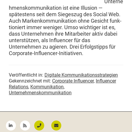
Unterne
hmen­skom­mu­nika­tion ist eine Illu­sion —
spätestens seit dem Siegeszug des Social Web.
Auch Markenkom­mu­nika­tion ohne Gesicht funk­
tion­iert immer weniger. Umso wichtiger ist es,
dass Unternehmen ihre Mitar­beit­er aktiv dabei
unter­stützen, als Influ­encer für das
Unternehmen zu agieren. Drei Erfol­gstipps für
Corporate-Influencer-Initiativen.
Veröffentlicht in:
Digitale Kommunikationsstrategien
Gekennzeichnet mit:
Corporate Influencer
,
Influencer
Relations
,
Kommunikation
,
Unternehmenskommunikation
Seitenspalte