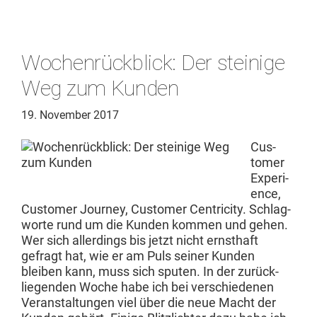
Wochenrückblick: Der steinige
Weg zum Kunden
19. November 2017
Cus­
tomer
Expe­ri­
ence,
Cus­tomer Jour­ney, Cus­tomer Cen­tric­i­ty. Schlag­
worte rund um die Kun­den kom­men und gehen.
Wer sich allerd­ings bis jet­zt nicht ern­sthaft
gefragt hat, wie er am Puls sein­er Kun­den
bleiben kann, muss sich sputen. In der zurück­
liegen­den Woche habe ich bei ver­schiede­nen
Ver­anstal­tun­gen viel über die neue Macht der