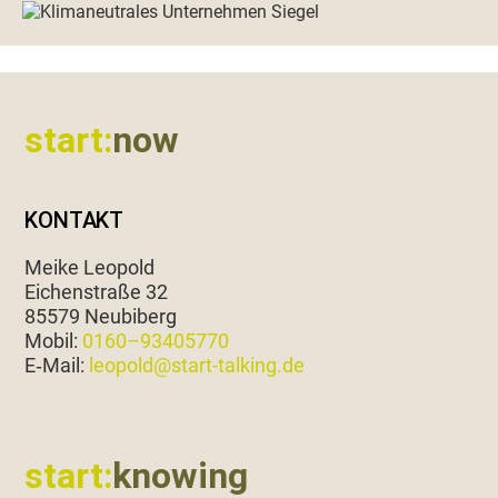
Footer
start:
now
KONTAKT
Meike Leopold
Eichen­straße 32
85579 Neubiberg
Mobil:
0160–93405770
E‑Mail:
leopold@start-talking.de
start:
knowing