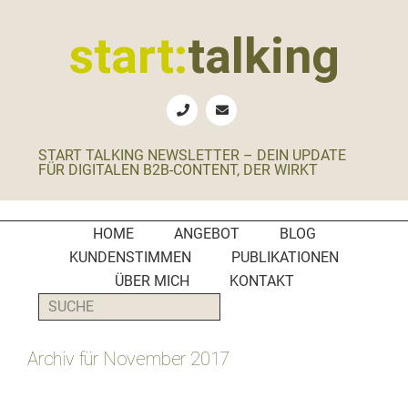
Zur
Zum
Zur
Zur
Hauptnavigation
Inhalt
Seitenspalte
Fußzeile
start:
talking
springen
springen
springen
springen
Erste
Hilfe
für
START TALKING NEWSLETTER – DEIN UPDATE
B2B-
FÜR DIGITALEN B2B-CONTENT, DER WIRKT
Unternehmen,
Social
Media
HOME
ANGEBOT
BLOG
Manager
KUNDENSTIMMEN
PUBLIKATIONEN
und
ÜBER MICH
KONTAKT
PR-
SUCHE
Agenturen
Archiv für November 2017