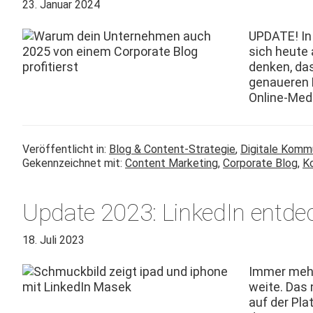
23. Januar 2024
UPDATE! In 
sich heute 
denken, das
genaueren B
Online-Medi­
Veröffentlicht in:
Blog & Content-Strategie
,
Digitale Komm
Gekennzeichnet mit:
Content Marketing
,
Corporate Blog
,
K
Update 2023: LinkedIn entde
18. Juli 2023
Immer mehr 
weite. Das 
auf der Pla