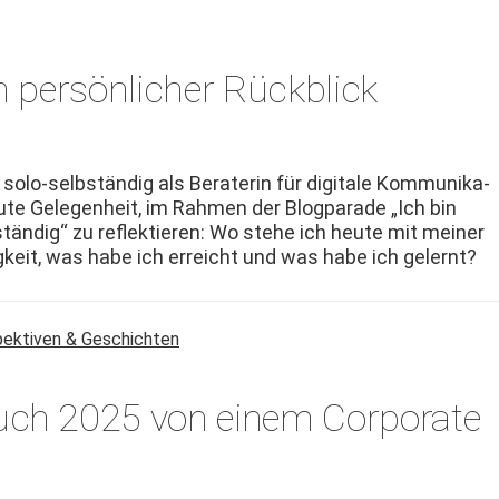
n persönlicher Rückblick
olo-selb­ständig als Bera­terin für dig­i­tale Kom­mu­nika­
ute Gele­gen­heit, im Rah­men der Blog­pa­rade „Ich bin
ständig“ zu reflek­tieren: Wo ste­he ich heute mit mein­er
gkeit, was habe ich erre­icht und was habe ich gelernt?
ektiven & Geschichten
ch 2025 von einem Corporate