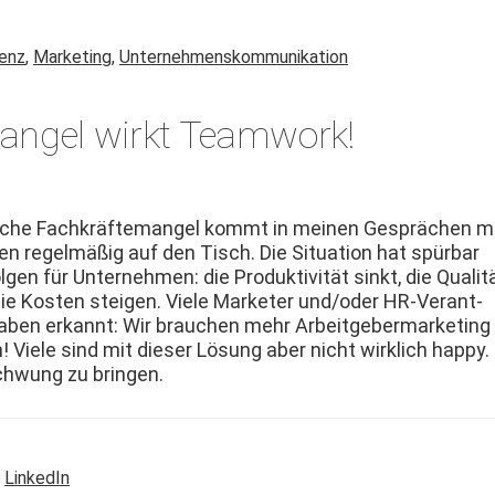
genz
,
Marketing
,
Unternehmenskommunikation
angel wirkt Teamwork!
s­che Fachkräfte­man­gel kommt in meinen Gesprächen m
 regelmäßig auf den Tisch. Die Sit­u­a­tion hat spür­bar
ol­gen für Unternehmen: die Pro­duk­tiv­ität sinkt, die Qual­it
 die Kosten steigen. Viele Mar­keter und/oder HR-Ver­ant­
aben erkan­nt: Wir brauchen mehr Arbeit­ge­ber­mar­ket­ing
! Viele sind mit dieser Lösung aber nicht wirk­lich hap­py.
Schwung zu bringen.
,
LinkedIn