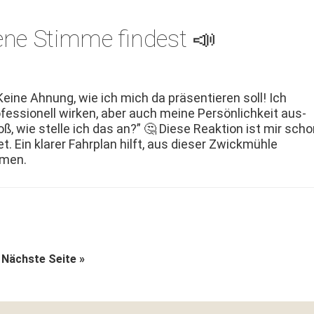
gene Stimme findest 📣
Keine Ahnung, wie ich mich da präsen­tieren soll! Ich
fes­sionell wirken, aber auch meine Per­sön­lichkeit aus­
oß, wie stelle ich das an?” 🤔 Diese Reak­tion ist mir sch
t. Ein klar­er Fahrplan hil­ft, aus dieser Zwick­müh­le
men.
ssene
aufrufen
Nächste Seite
»
nseiten