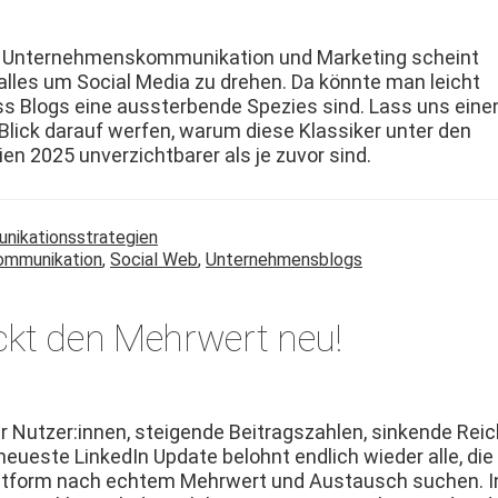
Unternehmen­skom­mu­nika­tion und Mar­ket­ing scheint
alles um Social Media zu drehen. Da kön­nte man leicht
s Blogs eine ausster­bende Spezies sind. Lass uns eine
lick darauf wer­fen, warum diese Klas­sik­er unter den
en 2025 unverzicht­bar­er als je zuvor sind.
unikationsstrategien
ommunikation
,
Social Web
,
Unternehmensblogs
ckt den Mehrwert neu!
Nutzer:innen, steigende Beitragszahlen, sink­ende Reic
neueste LinkedIn Update belohnt endlich wieder alle, die
t­tform nach echtem Mehrw­ert und Aus­tausch suchen. I