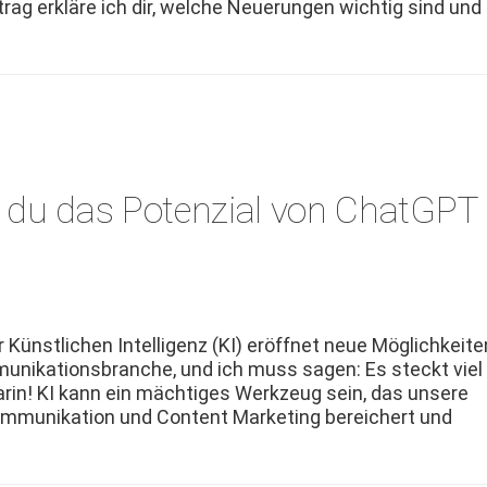
rag erk­läre ich dir, welche Neuerun­gen wichtig sind und
st du das Potenzial von ChatGPT
 Kün­stlichen Intel­li­genz (KI) eröffnet neue Möglichkeit­e
mu­nika­tions­branche, und ich muss sagen: Es steckt viel
darin! KI kann ein mächtiges Werkzeug sein, das unsere
m­mu­nika­tion und Con­tent Mar­ket­ing bere­ichert und