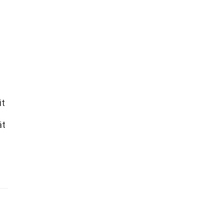
it
ät