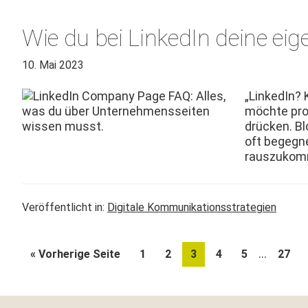
Wie du bei LinkedIn deine ei
10. Mai 2023
„LinkedIn? 
möchte pro­
drück­en. Bl
oft begeg­ne
rauszukom
Veröffentlicht in:
Digitale Kommunikationsstrategien
Weggela
…
aufrufen
Seite
Seite
Seite
Seite
Seite
Seite
« Vorherige Seite
1
2
3
4
5
27
Zwische
Footer