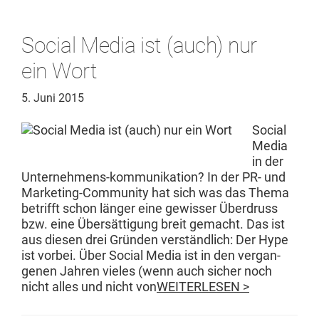
Social Media ist (auch) nur
ein Wort
5. Juni 2015
Social
Media
in der
Unternehmens-kom­­mu­nika­­tion? In der PR- und
Mar­ket­ing-Com­­mu­ni­­ty hat sich was das The­ma
bet­rifft schon länger eine gewiss­er Über­druss
bzw. eine Über­sät­ti­gung bre­it gemacht. Das ist
aus diesen drei Grün­den ver­ständlich: Der Hype
ist vor­bei. Über Social Media ist in den ver­gan­
genen Jahren vieles (wenn auch sich­er noch
nicht alles und nicht von
WEITERLESEN >