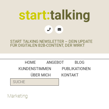
Zur
Zum
Zur
Zur
Hauptnavigation
Inhalt
Seitenspalte
Fußzeile
start:
talking
springen
springen
springen
springen
Erste
Hilfe
für
START TALKING NEWSLETTER – DEIN UPDATE
B2B-
FÜR DIGITALEN B2B-CONTENT, DER WIRKT
Unternehmen,
Social
Media
HOME
ANGEBOT
BLOG
Manager
KUNDENSTIMMEN
PUBLIKATIONEN
und
ÜBER MICH
KONTAKT
PR-
SUCHE
Agenturen
Marketing