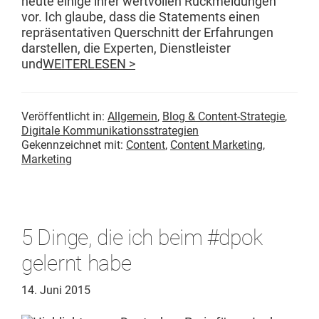
heute einige ihrer wertvollen Rück­mel­dun­gen
vor. Ich glaube, dass die State­ments einen
repräsen­ta­tiv­en Quer­schnitt der Erfahrun­gen
darstellen, die Experten, Dien­stleis­ter
und
WEITERLESEN >
Veröffentlicht in:
Allgemein
,
Blog & Content-Strategie
,
Digitale Kommunikationsstrategien
Gekennzeichnet mit:
Content
,
Content Marketing
,
Marketing
5 Dinge, die ich beim #dpok
gelernt habe
14. Juni 2015