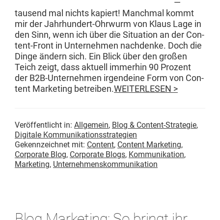
—
tausend mal nichts kapiert! Manch­mal kommt
mir der Jahrhun­dert-Ohrwurm von Klaus Lage in
den Sinn, wenn ich über die Sit­u­a­tion an der Con­­
tent-Front in Unternehmen nach­denke. Doch die
Dinge ändern sich. Ein Blick über den großen
Teich zeigt, dass aktuell immer­hin 90 Prozent
der B2B-Unternehmen irgen­deine Form von Con­
tent Mar­ket­ing betreiben.
WEITERLESEN >
Veröffentlicht in:
Allgemein
,
Blog & Content-Strategie
,
Digitale Kommunikationsstrategien
Gekennzeichnet mit:
Content
,
Content Marketing
,
Corporate Blog
,
Corporate Blogs
,
Kommunikation
,
Marketing
,
Unternehmenskommunikation
Blog Marketing: So bringt ihr