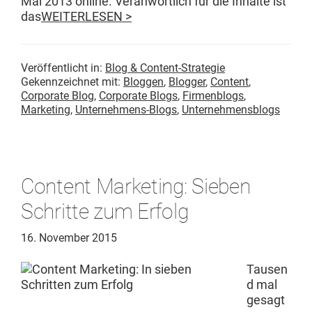
Mai 2013 online. Ver­an­wortlich für die Inhalte ist
das
WEITERLESEN >
Veröffentlicht in:
Blog & Content-Strategie
Gekennzeichnet mit:
Bloggen
,
Blogger
,
Content
,
Corporate Blog
,
Corporate Blogs
,
Firmenblogs
,
Marketing
,
Unternehmens-Blogs
,
Unternehmensblogs
Content Marketing: Sieben
Schritte zum Erfolg
16. November 2015
Tausen
d mal
gesagt