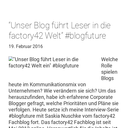
“Unser Blog führt Leser in die
factory42 Welt” #blogfuture
19. Februar 2016
Welche
Rolle
spie­len
Blogs
heute im Kom­mu­nika­tion­s­mix von
Unternehmen? Wie verän­dern sie sich? Um das
her­auszufind­en, habe ich erfahrene Cor­po­rate
Blog­ger gefragt, welche Pri­or­itäten und Pläne sie
ver­fol­gen. Heute set­ze ich meine Inter­view-Serie
#blog­fu­ture mit Sask­ia Nuschke vom factory42
Fach­blog fort. Das factory42 Fach­blog ist seit