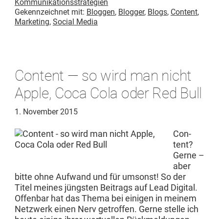
Kommunikationsstrategien
Gekennzeichnet mit:
Bloggen
,
Blogger
,
Blogs
,
Content
,
Marketing
,
Social Media
Content — so wird man nicht
Apple, Coca Cola oder Red Bull
1. November 2015
Con­
tent?
Gerne –
aber
bitte ohne Aufwand und für umson­st! So der
Titel meines jüng­sten Beitrags auf Lead Dig­i­tal.
Offen­bar hat das The­ma bei eini­gen in meinem
Net­zw­erk einen Nerv getrof­fen. Gerne stelle ich