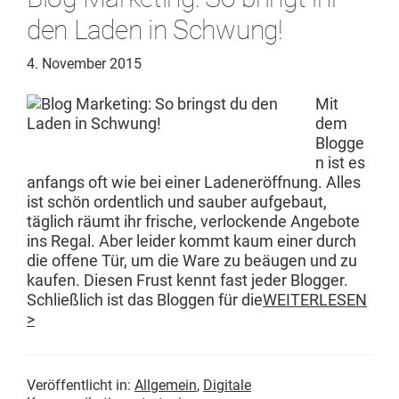
den Laden in Schwung!
4. November 2015
Mit
dem
Blogge
n ist es
anfangs oft wie bei ein­er Laden­eröff­nung. Alles
ist schön ordentlich und sauber aufge­baut,
täglich räumt ihr frische, ver­lock­ende Ange­bote
ins Regal. Aber lei­der kommt kaum ein­er durch
die offene Tür, um die Ware zu beäu­gen und zu
kaufen. Diesen Frust ken­nt fast jed­er Blog­ger.
Schließlich ist das Bloggen für die
WEITERLESEN
>
Veröffentlicht in:
Allgemein
,
Digitale