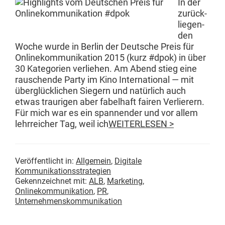
In der
zurück­
liegen­
den
Woche wurde in Berlin der Deutsche Preis für
Onlinekom­mu­nika­tion 2015 (kurz #dpok) in über
30 Kat­e­gorien ver­liehen. Am Abend stieg eine
rauschende Par­ty im Kino Inter­na­tion­al — mit
über­glück­lichen Siegern und natür­lich auch
etwas trau­ri­gen aber fabel­haft fairen Ver­lier­ern.
Für mich war es ein span­nen­der und vor allem
lehrre­ich­er Tag, weil ich
WEITERLESEN >
Veröffentlicht in:
Allgemein
,
Digitale
Kommunikationsstrategien
Gekennzeichnet mit:
ALB
,
Marketing
,
Onlinekommunikation
,
PR
,
Unternehmenskommunikation