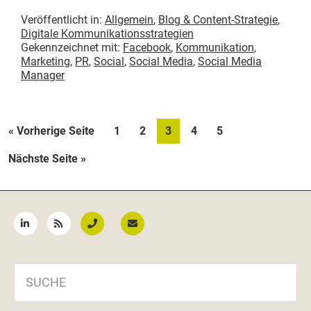
Veröffentlicht in:
Allgemein
,
Blog & Content-Strategie
,
Digitale Kommunikationsstrategien
Gekennzeichnet mit:
Facebook
,
Kommunikation
,
Marketing
,
PR
,
Social
,
Social Media
,
Social Media
Manager
aufrufen
Seite
Seite
Seite
Seite
Seite
« Vorherige Seite
1
2
3
4
5
aufrufen
Nächste Seite
»
Seitenspalte
SUCHE