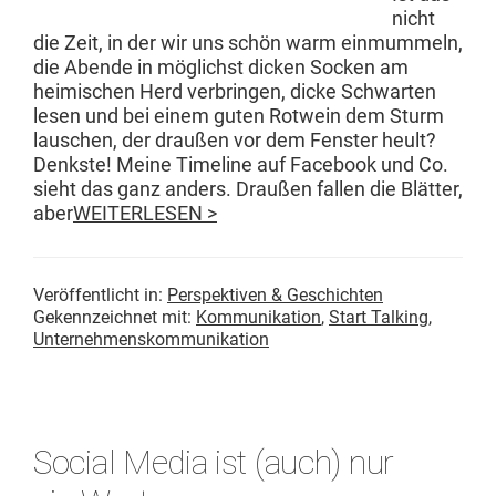
nicht
die Zeit, in der wir uns schön warm ein­mum­meln,
die Abende in möglichst dick­en Sock­en am
heimis­chen Herd ver­brin­gen, dicke Schwarten
lesen und bei einem guten Rotwein dem Sturm
lauschen, der draußen vor dem Fen­ster heult?
Denkste! Meine Time­line auf Face­book und Co.
sieht das ganz anders. Draußen fall­en die Blät­ter,
aber
WEITERLESEN >
Veröffentlicht in:
Perspektiven & Geschichten
Gekennzeichnet mit:
Kommunikation
,
Start Talking
,
Unternehmenskommunikation
Social Media ist (auch) nur