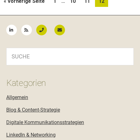
…
aufrufen
Seite
Seite
Seite
Seite
« Vorherige Seite
1
10
11
12
Zwischenseiten
Seitenspalte
SUCHE
Kategorien
Allgemein
Blog & Content-Strategie
Digitale Kommunikationsstrategien
LinkedIn & Networking