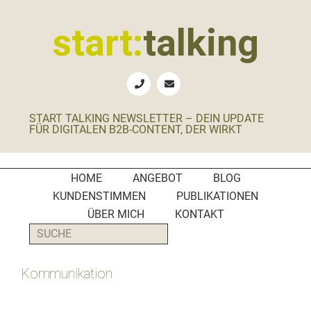
Zur
Zum
Zur
Zur
Hauptnavigation
Inhalt
Seitenspalte
Fußzeile
start:
talking
springen
springen
springen
springen
Erste
Hilfe
für
START TALKING NEWSLETTER – DEIN UPDATE
B2B-
FÜR DIGITALEN B2B-CONTENT, DER WIRKT
Unternehmen,
Social
Media
HOME
ANGEBOT
BLOG
Manager
KUNDENSTIMMEN
PUBLIKATIONEN
und
ÜBER MICH
KONTAKT
PR-
SUCHE
Agenturen
Kommunikation