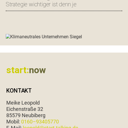
Strategie wichtiger ist denn je
Footer
start:
now
KONTAKT
Meike Leopold
Eichen­straße 32
85579 Neubiberg
Mobil:
0160–93405770
E‑Mail:
leopold@start-talking.de