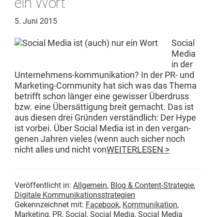
ein Wort
5. Juni 2015
Social
Media
in der
Unternehmens-kom­­mu­nika­­tion? In der PR- und
Mar­ket­ing-Com­­mu­ni­­ty hat sich was das The­ma
bet­rifft schon länger eine gewiss­er Über­druss
bzw. eine Über­sät­ti­gung bre­it gemacht. Das ist
aus diesen drei Grün­den ver­ständlich: Der Hype
ist vor­bei. Über Social Media ist in den ver­gan­
genen Jahren vieles (wenn auch sich­er noch
nicht alles und nicht von
WEITERLESEN >
Veröffentlicht in:
Allgemein
,
Blog & Content-Strategie
,
Digitale Kommunikationsstrategien
Gekennzeichnet mit:
Facebook
,
Kommunikation
,
Marketing
,
PR
,
Social
,
Social Media
,
Social Media