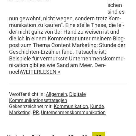
schen
sind es
nun gewohnt, nicht wegen, son­dern trotz Kom­
mu­nika­tion zu kaufen”. Eine steile These, die lei­
der nicht ganz von der Hand zu weisen ist und
die ich in einem Kom­men­tar unter meinem Blog­
post zum The­ma Con­tent Mar­ket­ing: Stunde der
Geschicht­en-Erzäh­ler fand. Tat­sache ist:
Beispiele für ver­murk­ste Unternehmen­skom­mu­
nika­tion gibt es wie Sand am Meer. Den­
noch
WEITERLESEN >
Veröffentlicht in:
Allgemein
,
Digitale
Kommunikationsstrategien
Gekennzeichnet mit:
Kommunikation
,
Kunde
,
Marketing
,
PR
,
Unternehmenskommunikation
Weggelassene